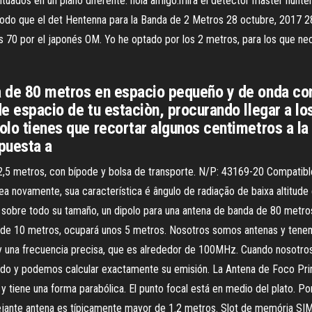
ituados en un plano diferente. hola amigo.mira el detector master hunter 
do que el det Hentenna para la Banda de 2 Metros 28 octubre, 2017 28
os 70 por el japonés OM. Yo he optado por los 2 metros, para los que nec
da de 80 metros en espacio pequeño y de onda co
de espacio de tu estaciòn, procurando llegar a lo
solo tienes que recortar algunos centimetros a l
puesta a
 2,5 metros, con bípode y bolsa de transporte. N/P: 43169-20 Compatibl
a novamente, sua característica é ângulo de radiação de baixa altitude 
s sobre todo su tamaño, un dipolo para una antena de banda de 80 metr
nda de 10 metros, ocupará unos 5 metros. Nosotros somos antenas y ten
 y una frecuencia precisa, que es alrededor de 100MHz. Cuando nosotr
ndo y podemos calcular exactamente su emisión. La Antena de Foco Prim
tiene una forma parabólica. El punto focal está en medio del plato. Po
jante antena es típicamente mayor de 1.2 metros. Slot de memória SIM