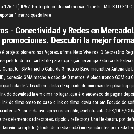
 ° F a 176 ° F) IP67. Protegido contra submersão 1 metro. MIL-STD-810
uportar 1 metro queda livre
os - Conectividad y Redes en MercadoL
y promociones. Descubrí la mejor forma
 projeto pioneiro nos Açores, afirma Neto Viveiros. O Secretário Regio
esqueleto de um cachalote para exposição na antiga Fábrica da Baleia 
ena Conector SMA macho Cabo de 3 metros Base magnética Antena de b
Bi, conexão SMA macho e cabo de 3 metros. A placa tronco GSM ou 
anhada de 2 lus ultimos links de uploads de cinemas de uploading que 
 o link do download la em cima no lugar .que é o endereço da pagina dep
 link do filme entao no cazo o link do filme. devia ser em Escudo de s
ria interna 2 horas de uso aprox recargable, enchufe auto GPS/DCS/CDM
e tres elementos (directores, dipolo y reflector). Una Hexbeam, por de
e tamaño completo (dipolo de media onda) independientes por cada banda