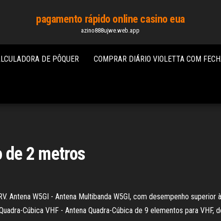
pagamento rápido online casino eua
azino888ujwe.web.app
ALCULADORA DE PÔQUER
COMPRAR DIÁRIO VIOLETTA COM FEC
o de 2 metros
5RV. Antena W5GI - Antena Multibanda W5GI, com desempenho superior à
 Quadra-Cúbica VHF - Antena Quadra-Cúbica de 9 elementos para VHF, de