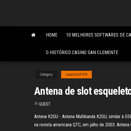
Skip
to
the
content
HOME
10 MELHORES SOFTWARES DE C
O HISTÓRICO CASINO SAN CLEMENTE
Category
Vanalstin37479
Antena de slot esquelet
By
GUEST
Antena K2GU - Antena Multibanda K2GU, similar à G
na revista americana QTC, em julho de 2003. Antena