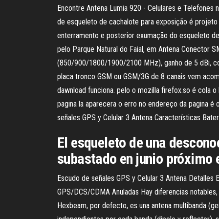
Encontre Antena Lumia 920 - Celulares e Telefones 
de esqueleto de cachalote para exposição é projeto p
enterramento e posterior exumação do esqueleto de 
pelo Parque Natural do Faial, em Antena Conector
(850/900/1800/1900/2100 MHz), ganho de 5 dBi, c
placa tronco GSM ou GSM/3G de 8 canais vem acompan
dawnload funciona. pelo o mozilla firefox.so é cola
pagina la aparecera o erro no endereço da pagina é o
señales GPS y Celular 3 Antena Características Bat
El esqueleto de una desconoc
subastado en junio próximo e
Escudo de señales GPS y Celular 3 Antena Detalles E
GPS/DCS/CDMA Anuladas Hay diferencias notables, sim
Hexbeam, por defecto, es una antena multibanda (ge