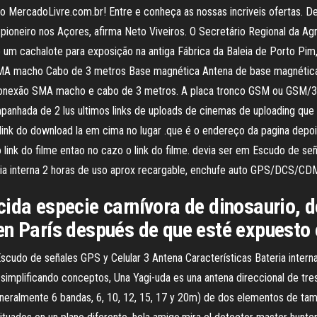
no MercadoLivre.com.br! Entre e conheça as nossas incriveis ofertas. 
ioneiro nos Açores, afirma Neto Viveiros. O Secretário Regional da Agr
um cachalote para exposição na antiga Fábrica da Baleia de Porto Pim,
 SMA macho Cabo de 3 metros Base magnética Antena de base magnética
onexão SMA macho e cabo de 3 metros. A placa tronco GSM ou GSM/3G
hada de 2 lus ultimos links de uploads de cinemas de uploading que co
 o link do download la em cima no lugar .que é o endereço da pagina dep
 link do filme entao no cazo o link do filme. devia ser em Escudo de s
eria interna 2 horas de uso aprox recargable, enchufe auto GPS/DCS/C
ida especie carnívora de dinosaurio, d
n París después de que esté expuesto e
scudo de señales GPS y Celular 3 Antena Características Bateria intern
plificando conceptos, Una Yagi-uda es una antena direccional de tres 
neralmente 6 bandas, 6, 10, 12, 15, 17 y 20m) de dos elementos de ta