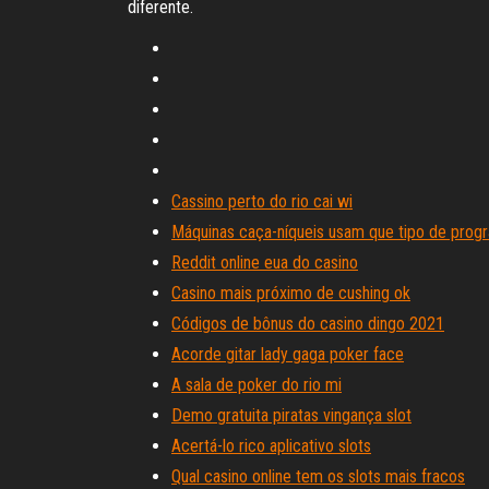
diferente.
Cassino perto do rio cai wi
Máquinas caça-níqueis usam que tipo de prog
Reddit online eua do casino
Casino mais próximo de cushing ok
Códigos de bônus do casino dingo 2021
Acorde gitar lady gaga poker face
A sala de poker do rio mi
Demo gratuita piratas vingança slot
Acertá-lo rico aplicativo slots
Qual casino online tem os slots mais fracos