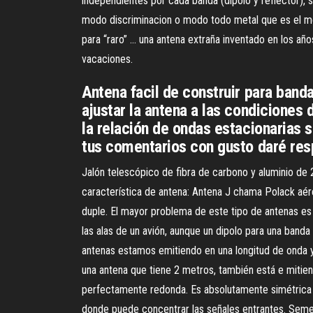
independientes por cada banda (dipolo y reflector), s
modo discriminacion o modo todo metal que es el mo
para “raro” … una antena extraña inventado en los añ
vacaciones.
Antena facil de construir para ban
ajustar la antena a las condiciones 
la relación de ondas estacionarias 
tus comentarios con gusto daré res
Jalón telescópico de fibra de carbono y aluminio de
característica de antena: Antena J chama Polack aére
duple. El mayor problema de este tipo de antenas e
las alas de un avión, aunque un dipolo para una ba
antenas estamos emitiendo en una longitud de onda
una antena que tiene 2 metros, también está e mitie
perfectamente redonda. Es absolutamente simétrica y 
donde puede concentrar las señales entrantes. Seme