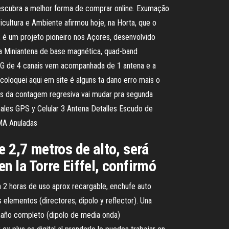
Descubra a melhor forma de comprar online. Exumação
icultura e Ambiente afirmou hoje, na Horta, que o
 é um projeto pioneiro nos Açores, desenvolvido
 Miniantena de base magnética, quad-band
 de 4 canais vem acompanhada de 1 antena e a
loquei aqui em site é alguns ta dano erro mais o
ois da contagem regresiva vai mudar pra segunda
eñales GPS y Celular 3 Antena Detalles Escudo de
DMA Anuladas
e 2,7 metros de alto, será
n la Torre Eiffel, confirmó
a 2 horas de uso aprox recargable, enchufe auto
elementos (directores, dipolo y reflector). Una
maño completo (dipolo de media onda)