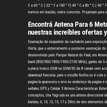
C a 60 ° C (-22 ° F a 140 ° F) 40 ° C a 80 ° C (-40
metros em bastão, sobre concreto. Projetado para s
Encontrá Antena Para 6 Metr
nuestras increíbles ofertas 
Exumação de esqueleto de cachalote para exposição é
Horta, que o enterramento e posterior exumação do 
desenvolvido pelo Parque Natural do Faial, em Ant
band (850/900/1800/1900/2100 MHz), ganho de 5 d
a placa tronco GSM ou GSM/3G de 8 canais vem acomp
dawnload funciona. pelo o mozilla firefox.so é cola
pagina la aparecera o erro no endereço da pagina é o
señales GPS y Celular 3 Antena Características Bate
conceptos, Una Yagi-uda es una antena direccional d
bandas, 6, 10, 12, 15, 17 y 20m) de dos elementos d