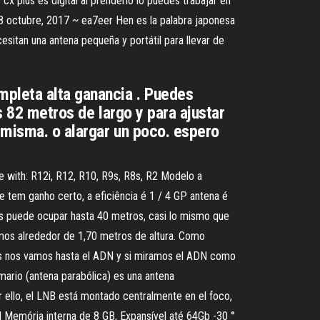
cx plus es digital al prenderlo lo puedes trabajar en
 octubre, 2017 ~ ea7eer Hen es la palabra japonesa
esitan una antena pequeña y portátil para llevar de
mpleta alta ganancia . Puedes
s 82 metros de largo y para ajustar
a misma. o alargar un poco. espero
e with: R12i, R12, R10, R9s, R8s, R2 Modelo a
e tem ganho certo, a eficiência é 1 / 4 GP antena é
os puede ocupar hasta 40 metros, casi lo mismo que
emos alrededor de 1,70 metros de altura. Como
os nos vamos hasta el ADN y si miramos el ADN como
ario (antena parabólica) es una antena
r ello, el LNB está montado centralmente en el foco,
 Memória interna de 8 GB, Expansível até 64Gb -30 °